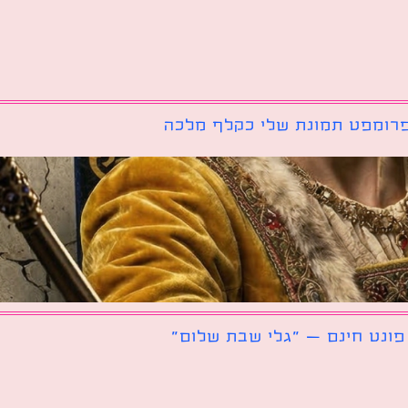
רומפט תמונת שלי כקלף מלכה
פונט חינם – ״גלי שבת שלום״