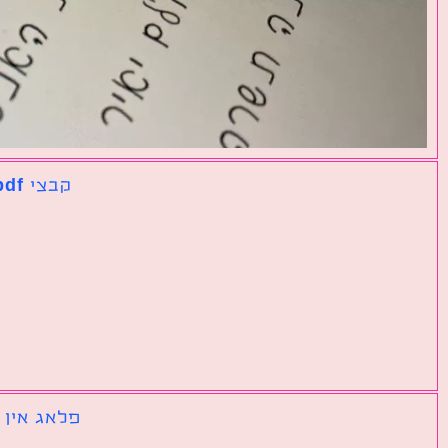
קבצי pdf נפרדים שצריך לאחד לקובץ אחד גדול
פלאג אין