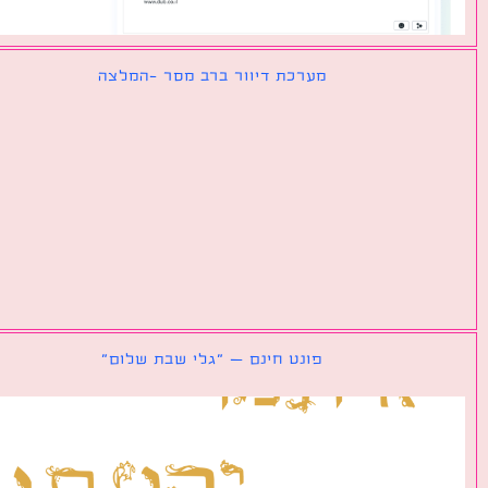
מערכת דיוור ברב מסר -המלצה
פונט חינם – ״גלי שבת שלום״