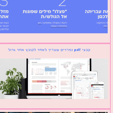
קבצי pdf נפרדים שצריך לאחד לקובץ אחד גדול