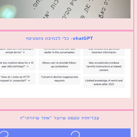
chatGPT- כלי לכתיבת פוסטים?
עבריתה? טקסט שיוצר ״אתר שיוויוני״!!