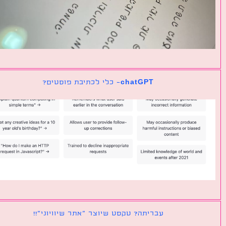
chatGPT- כלי לכתיבת פוסטים?
עבריתה? טקסט שיוצר ״אתר שיוויוני״!!