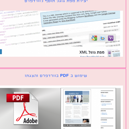
יצירת מפת גוגל תוסף לוורדפרס
שימוש ב PDF בוורדפרס והצגתו