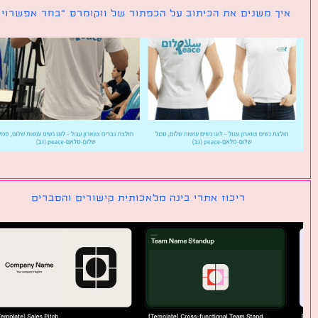
ך משנים את הכיתוב על הכפתור של ווקומרס ״בחר אפשרויות״
ריכוז אתרי בינה מלאכותית קישורים והסברים