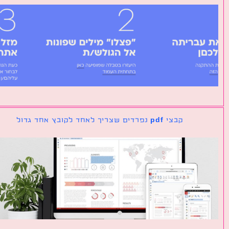
קבצי pdf נפרדים שצריך לאחד לקובץ אחד גדול