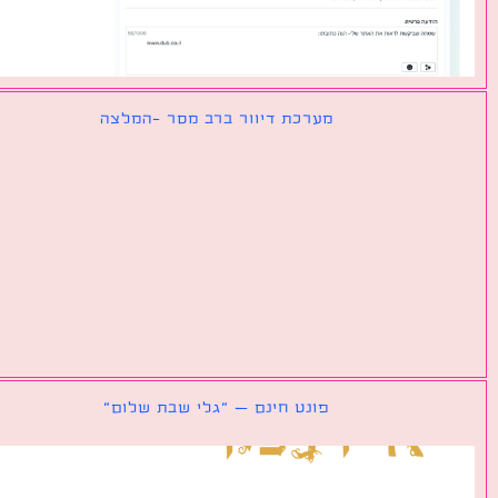
מערכת דיוור ברב מסר -המלצה
פונט חינם – ״גלי שבת שלום״