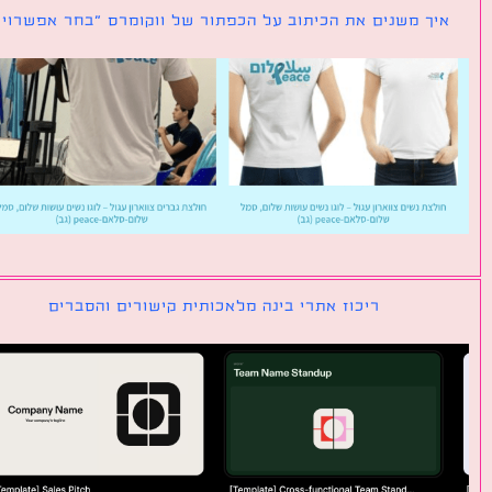
ך משנים את הכיתוב על הכפתור של ווקומרס ״בחר אפשרויות״
ריכוז אתרי בינה מלאכותית קישורים והסברים