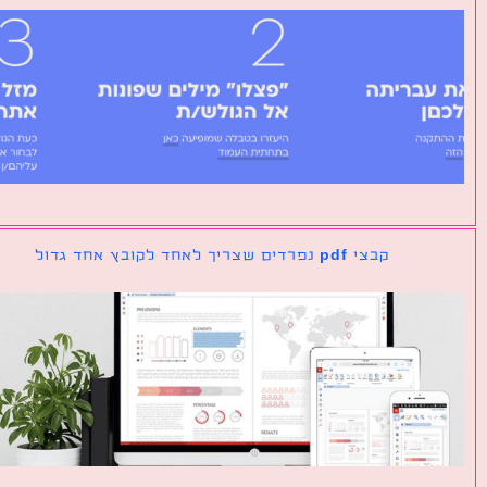
קבצי pdf נפרדים שצריך לאחד לקובץ אחד גדול