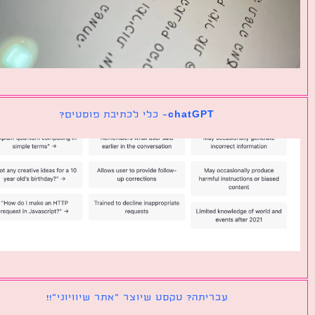
chatGPT- כלי לכתיבת פוסטים?
עבריתה? טקסט שיוצר ״אתר שיוויוני״!!