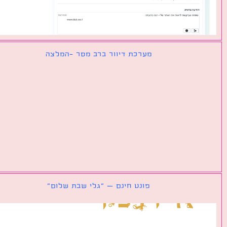
מערכת דיוור ברב מסר -המלצה
פונט חינם – ״גלי שבת שלום״