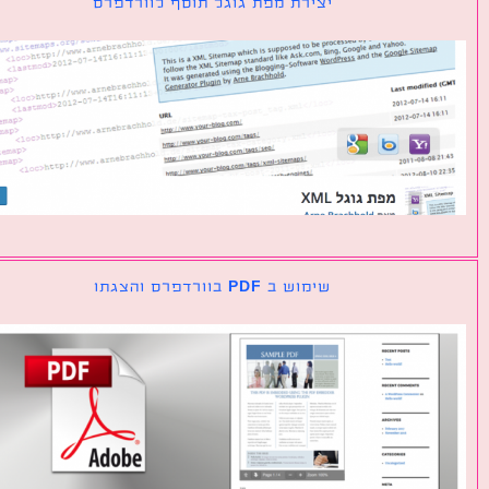
יצירת מפת גוגל תוסף לוורדפרס
שימוש ב PDF בוורדפרס והצגתו