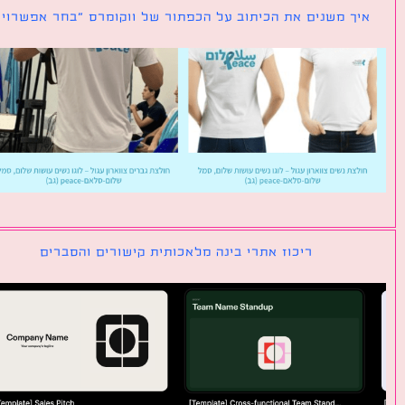
ך משנים את הכיתוב על הכפתור של ווקומרס ״בחר אפשרויות״
ריכוז אתרי בינה מלאכותית קישורים והסברים