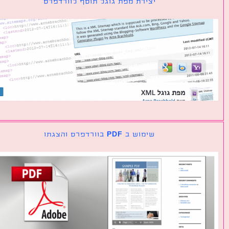
יצירת מפת גוגל תוסף לוורדפרס
שימוש ב PDF בוורדפרס והצגתו