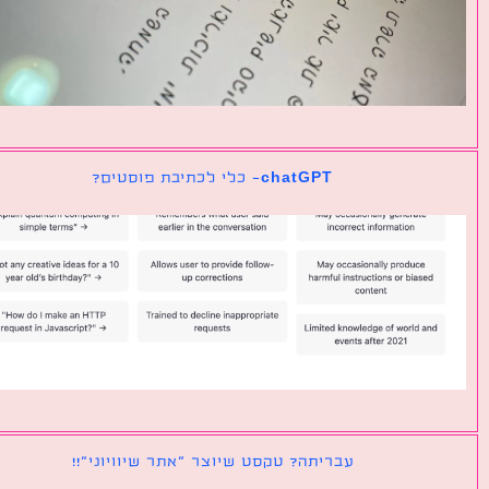
chatGPT- כלי לכתיבת פוסטים?
עבריתה? טקסט שיוצר ״אתר שיוויוני״!!