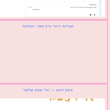
מערכת דיוור ברב מסר -המלצה
פונט חינם – ״גלי שבת שלום״