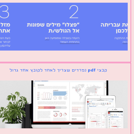
קבצי pdf נפרדים שצריך לאחד לקובץ אחד גדול