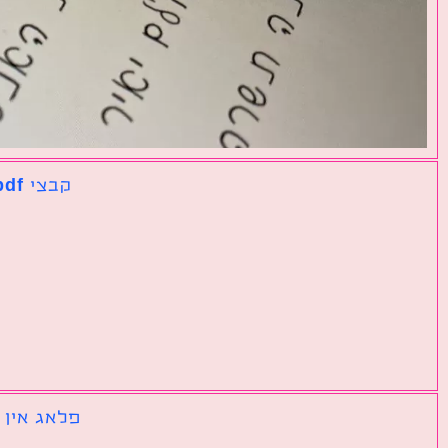
קבצי pdf נפרדים שצריך לאחד לקובץ אחד גדול
פלאג אין