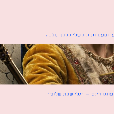
רומפט תמונת שלי כקלף מלכה
פונט חינם – ״גלי שבת שלום״