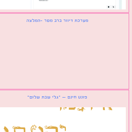
מערכת דיוור ברב מסר -המלצה
פונט חינם – ״גלי שבת שלום״