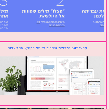
קבצי pdf נפרדים שצריך לאחד לקובץ אחד גדול