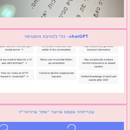
chatGPT- כלי לכתיבת פוסטים?
עבריתה? טקסט שיוצר ״אתר שיוויוני״!!