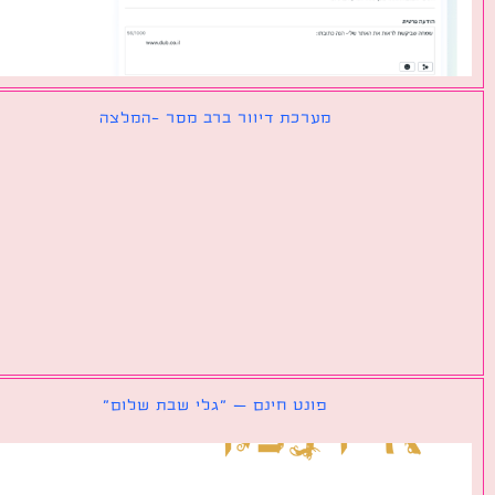
מערכת דיוור ברב מסר -המלצה
פונט חינם – ״גלי שבת שלום״