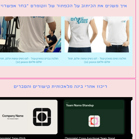
ך משנים את הכיתוב על הכפתור של ווקומרס ״בחר אפשרויות״
ריכוז אתרי בינה מלאכותית קישורים והסברים