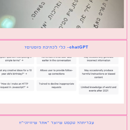
chatGPT- כלי לכתיבת פוסטים?
עבריתה? טקסט שיוצר ״אתר שיוויוני״!!