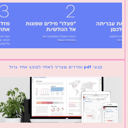
קבצי pdf נפרדים שצריך לאחד לקובץ אחד גדול