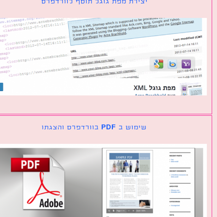
יצירת מפת גוגל תוסף לוורדפרס
שימוש ב PDF בוורדפרס והצגתו