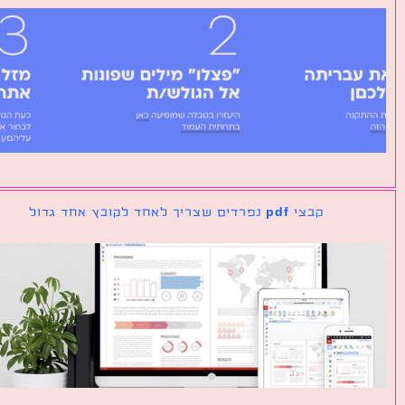
קבצי pdf נפרדים שצריך לאחד לקובץ אחד גדול