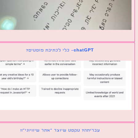
chatGPT- כלי לכתיבת פוסטים?
עבריתה? טקסט שיוצר ״אתר שיוויוני״!!