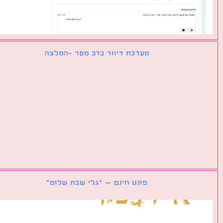
מערכת דיוור ברב מסר -המלצה
פונט חינם – ״גלי שבת שלום״