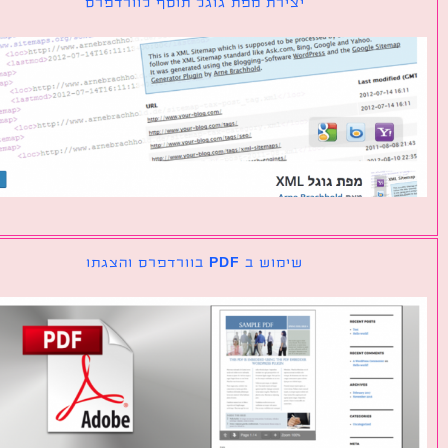
יצירת מפת גוגל תוסף לוורדפרס
שימוש ב PDF בוורדפרס והצגתו