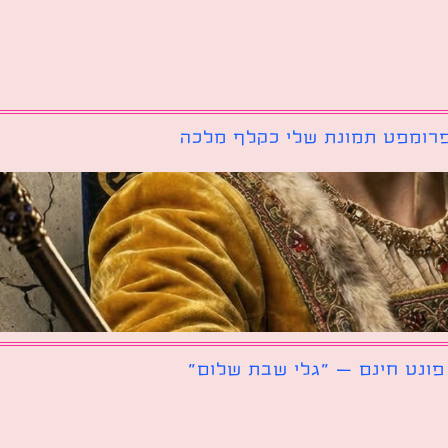
רומפט תמונת שלי כקלף מלכה
פונט חינם – ״גלי שבת שלום״