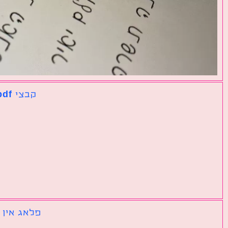
קבצי pdf נפרדים שצריך לאחד לקובץ אחד גדול
פלאג אין