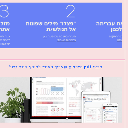
קבצי pdf נפרדים שצריך לאחד לקובץ אחד גדול