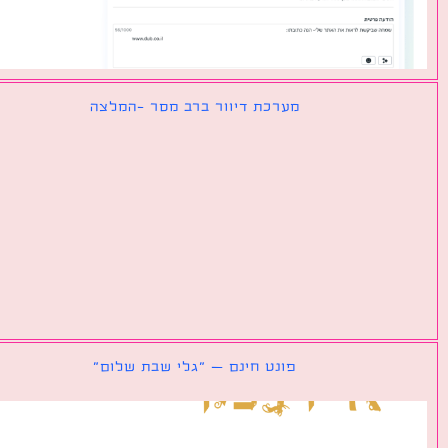
מערכת דיוור ברב מסר -המלצה
פונט חינם – ״גלי שבת שלום״