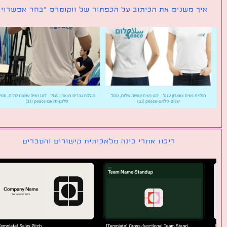
ך משנים את הכיתוב על הכפתור של ווקומרס ״בחר אפשרויות״
ריכוז אתרי בינה מלאכותית קישורים והסברים