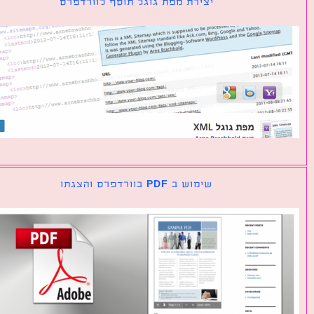
יצירת מפת גוגל תוסף לוורדפרס
שימוש ב PDF בוורדפרס והצגתו