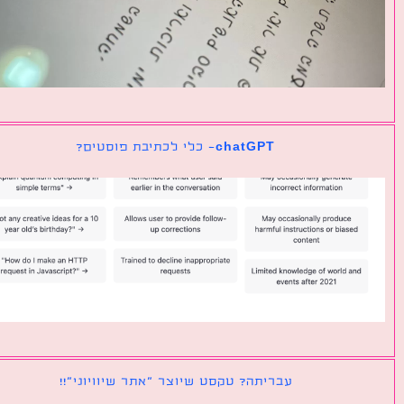
chatGPT- כלי לכתיבת פוסטים?
עבריתה? טקסט שיוצר ״אתר שיוויוני״!!