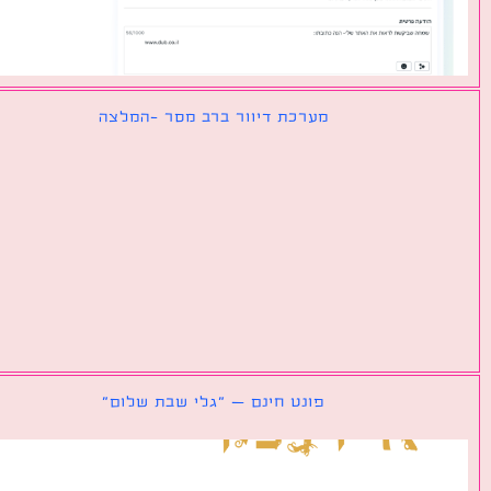
מערכת דיוור ברב מסר -המלצה
פונט חינם – ״גלי שבת שלום״