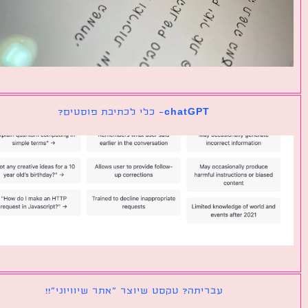
chatGPT- כלי לכתיבת פוסטים?
עבריתה? טקסט שיוצר ״אתר שיוויוני״!!