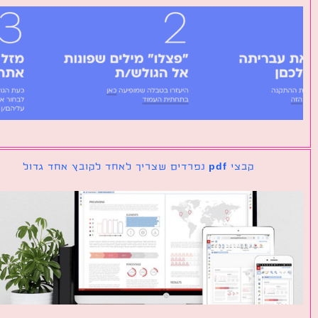
קבצי pdf נפרדים שצריך לאחד לקובץ אחד גדול