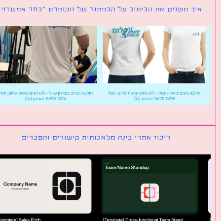
ך משנים את הכיתוב על הכפתור של ווקומרס ״בחר אפשרויות״
ריכוז אתרי בינה מלאכותית קישורים והסברים