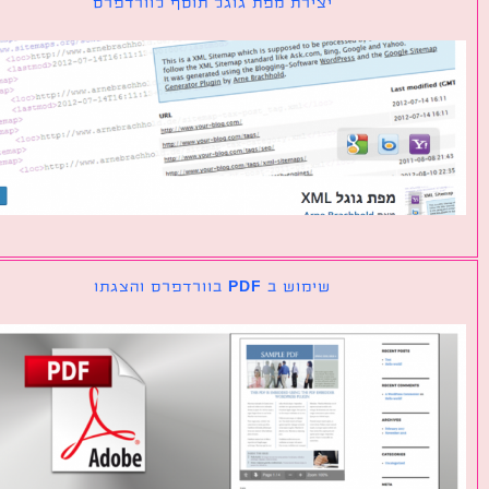
יצירת מפת גוגל תוסף לוורדפרס
שימוש ב PDF בוורדפרס והצגתו