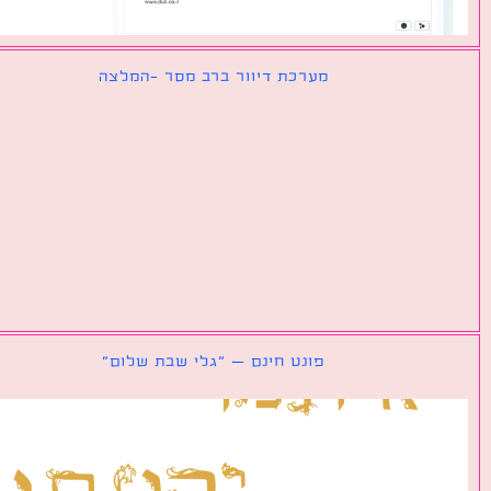
מערכת דיוור ברב מסר -המלצה
פונט חינם – ״גלי שבת שלום״