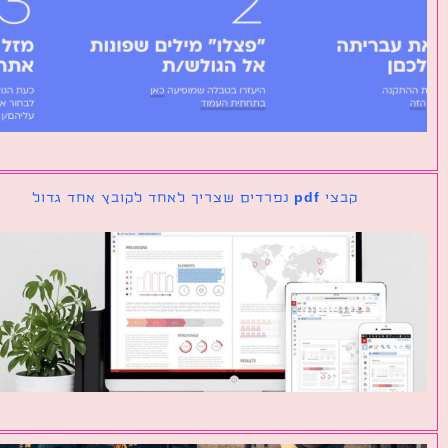
קבצי pdf נפרדים שצריך לאחד לקובץ אחד גדול