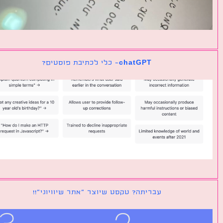
chatGPT- כלי לכתיבת פוסטים?
עבריתה? טקסט שיוצר ״אתר שיוויוני״!!