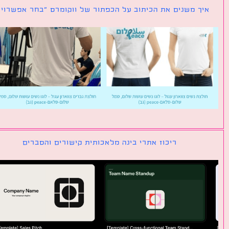
ך משנים את הכיתוב על הכפתור של ווקומרס ״בחר אפשרויות״
ריכוז אתרי בינה מלאכותית קישורים והסברים