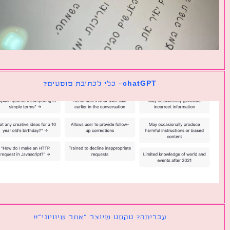
chatGPT- כלי לכתיבת פוסטים?
עבריתה? טקסט שיוצר ״אתר שיוויוני״!!