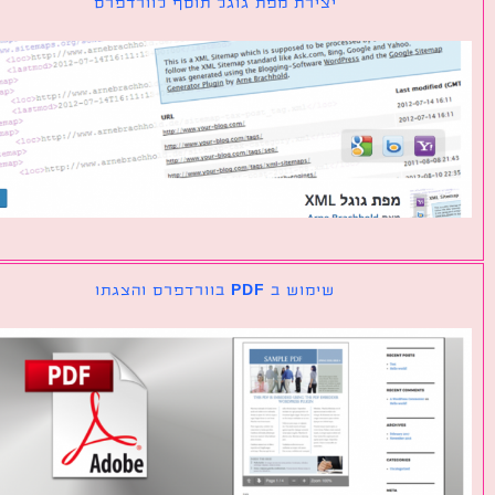
יצירת מפת גוגל תוסף לוורדפרס
שימוש ב PDF בוורדפרס והצגתו