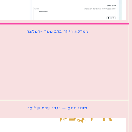
מערכת דיוור ברב מסר -המלצה
פונט חינם – ״גלי שבת שלום״