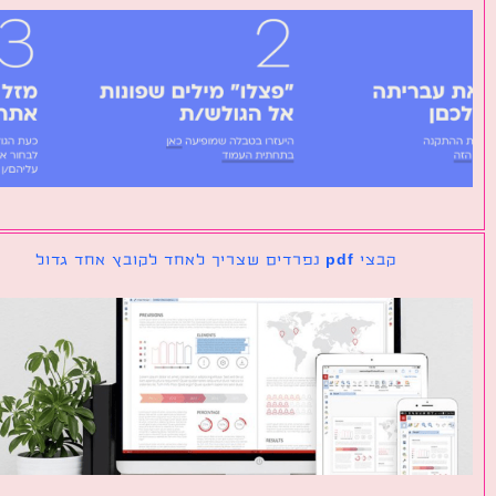
קבצי pdf נפרדים שצריך לאחד לקובץ אחד גדול