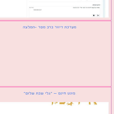
מערכת דיוור ברב מסר -המלצה
פונט חינם – ״גלי שבת שלום״