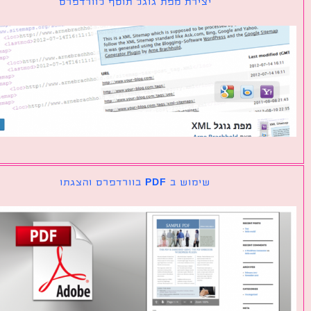
יצירת מפת גוגל תוסף לוורדפרס
שימוש ב PDF בוורדפרס והצגתו