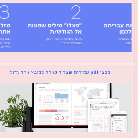
קבצי pdf נפרדים שצריך לאחד לקובץ אחד גדול