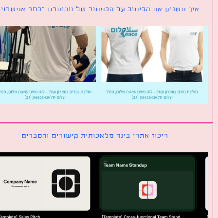
ך משנים את הכיתוב על הכפתור של ווקומרס ״בחר אפשרויות״
ריכוז אתרי בינה מלאכותית קישורים והסברים