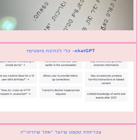
chatGPT- כלי לכתיבת פוסטים?
עבריתה? טקסט שיוצר ״אתר שיוויוני״!!