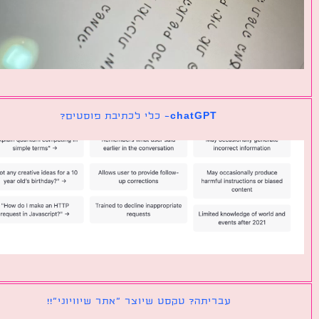
chatGPT- כלי לכתיבת פוסטים?
עבריתה? טקסט שיוצר ״אתר שיוויוני״!!