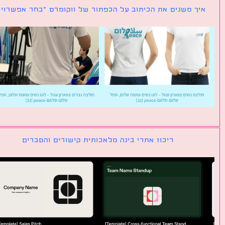
ך משנים את הכיתוב על הכפתור של ווקומרס ״בחר אפשרויות״
ריכוז אתרי בינה מלאכותית קישורים והסברים