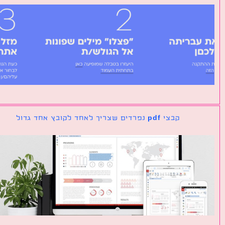
קבצי pdf נפרדים שצריך לאחד לקובץ אחד גדול