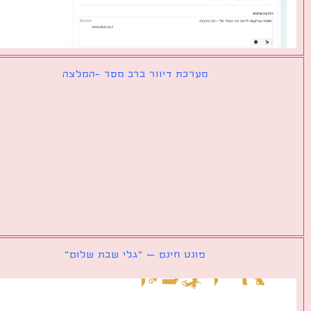
מערכת דיוור ברב מסר -המלצה
פונט חינם – ״גלי שבת שלום״