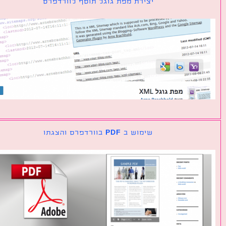
יצירת מפת גוגל תוסף לוורדפרס
שימוש ב PDF בוורדפרס והצגתו