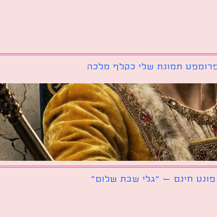
רומפט תמונת שלי כקלף מלכה
פונט חינם – ״גלי שבת שלום״