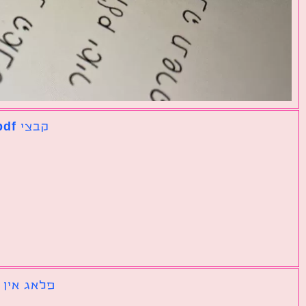
קבצי pdf נפרדים שצריך לאחד לקובץ אחד גדול
פלאג אין