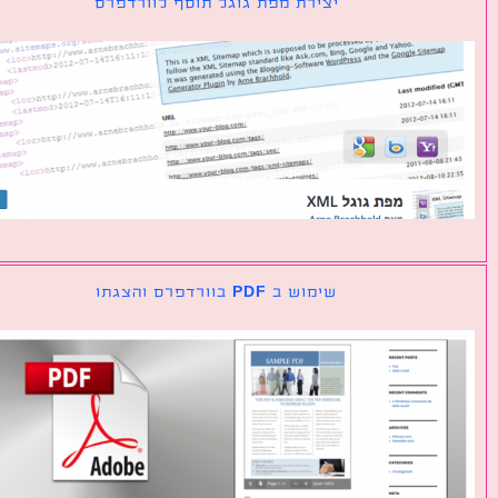
יצירת מפת גוגל תוסף לוורדפרס
שימוש ב PDF בוורדפרס והצגתו