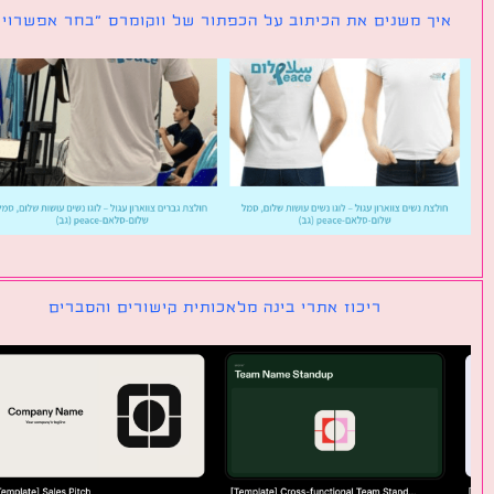
ך משנים את הכיתוב על הכפתור של ווקומרס ״בחר אפשרויות״
ריכוז אתרי בינה מלאכותית קישורים והסברים