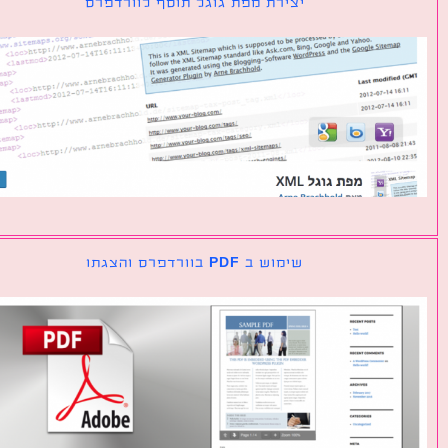
יצירת מפת גוגל תוסף לוורדפרס
שימוש ב PDF בוורדפרס והצגתו