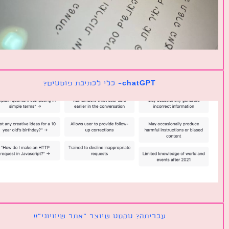
chatGPT- כלי לכתיבת פוסטים?
עבריתה? טקסט שיוצר ״אתר שיוויוני״!!