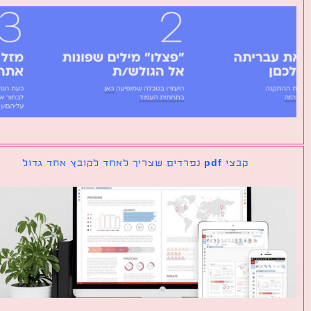
קבצי pdf נפרדים שצריך לאחד לקובץ אחד גדול