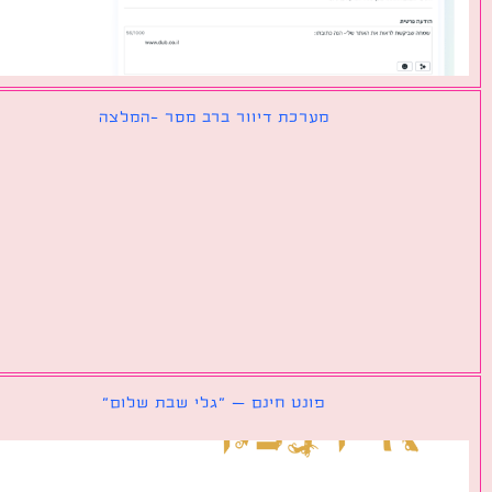
מערכת דיוור ברב מסר -המלצה
פונט חינם – ״גלי שבת שלום״