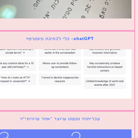
chatGPT- כלי לכתיבת פוסטים?
עבריתה? טקסט שיוצר ״אתר שיוויוני״!!