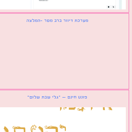
מערכת דיוור ברב מסר -המלצה
פונט חינם – ״גלי שבת שלום״