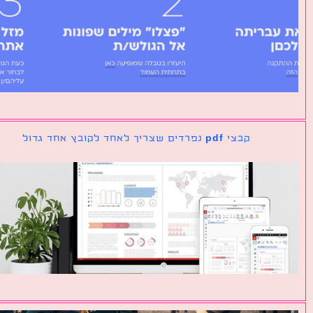
קבצי pdf נפרדים שצריך לאחד לקובץ אחד גדול