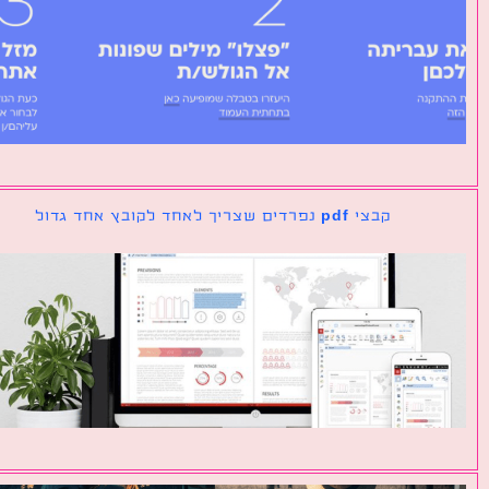
קבצי pdf נפרדים שצריך לאחד לקובץ אחד גדול