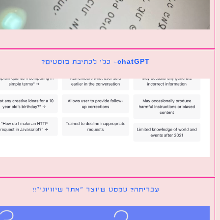
chatGPT- כלי לכתיבת פוסטים?
עבריתה? טקסט שיוצר ״אתר שיוויוני״!!