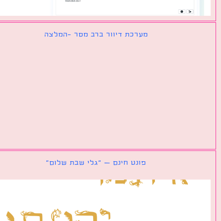
מערכת דיוור ברב מסר -המלצה
פונט חינם – ״גלי שבת שלום״