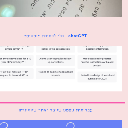
chatGPT- כלי לכתיבת פוסטים?
עבריתה? טקסט שיוצר ״אתר שיוויוני״!!