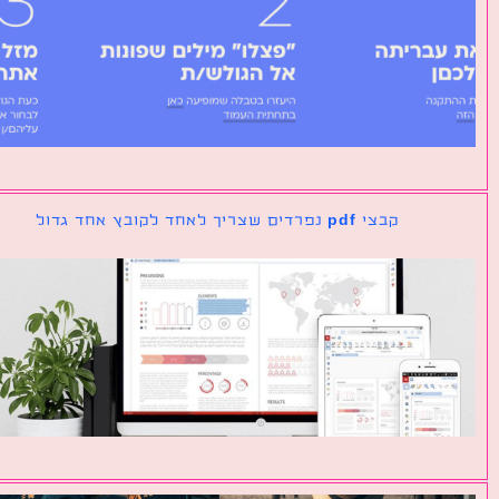
קבצי pdf נפרדים שצריך לאחד לקובץ אחד גדול