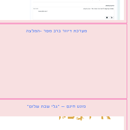
מערכת דיוור ברב מסר -המלצה
פונט חינם – ״גלי שבת שלום״