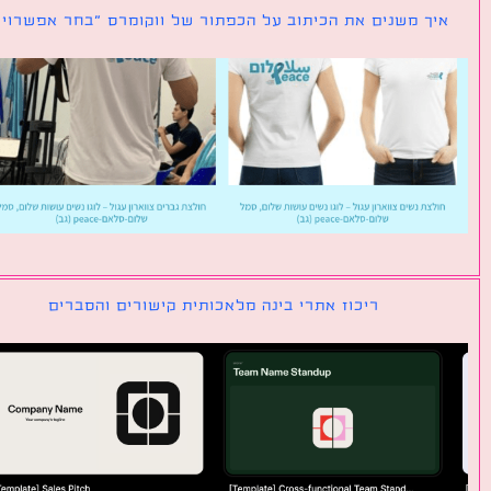
ך משנים את הכיתוב על הכפתור של ווקומרס ״בחר אפשרויות״
ריכוז אתרי בינה מלאכותית קישורים והסברים