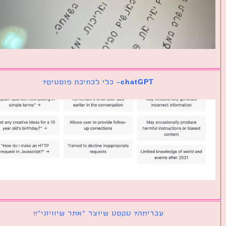
chatGPT- כלי לכתיבת פוסטים?
עבריתה? טקסט שיוצר ״אתר שיוויוני״!!