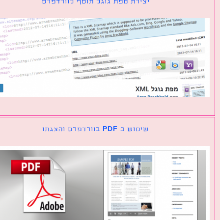
יצירת מפת גוגל תוסף לוורדפרס
שימוש ב PDF בוורדפרס והצגתו