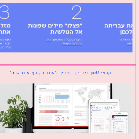
קבצי pdf נפרדים שצריך לאחד לקובץ אחד גדול