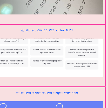
chatGPT- כלי לכתיבת פוסטים?
עבריתה? טקסט שיוצר ״אתר שיוויוני״!!