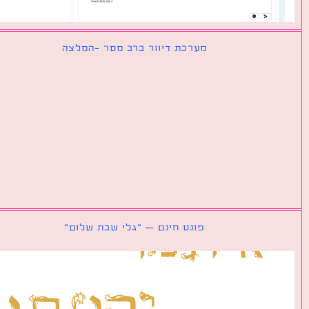
מערכת דיוור ברב מסר -המלצה
פונט חינם – ״גלי שבת שלום״