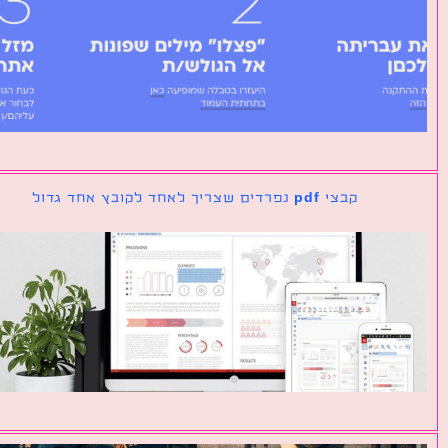
קבצי pdf נפרדים שצריך לאחד לקובץ אחד גדול