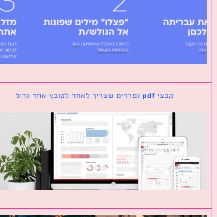
קבצי pdf נפרדים שצריך לאחד לקובץ אחד גדול