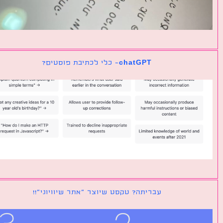
chatGPT- כלי לכתיבת פוסטים?
עבריתה? טקסט שיוצר ״אתר שיוויוני״!!