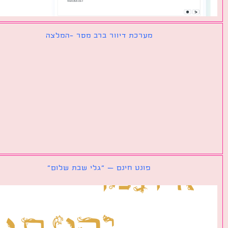
מערכת דיוור ברב מסר -המלצה
פונט חינם – ״גלי שבת שלום״