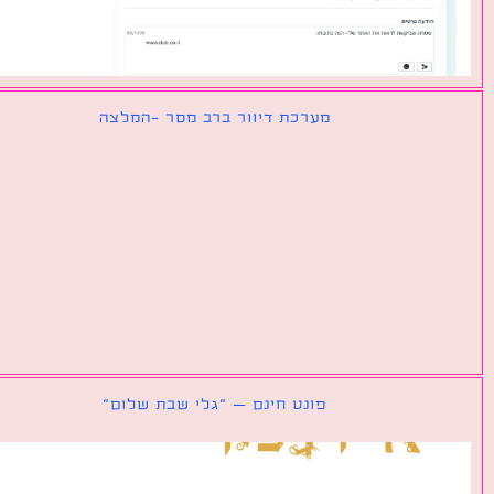
מערכת דיוור ברב מסר -המלצה
פונט חינם – ״גלי שבת שלום״