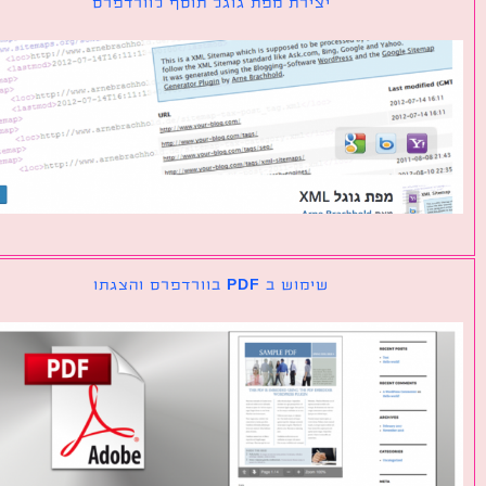
יצירת מפת גוגל תוסף לוורדפרס
שימוש ב PDF בוורדפרס והצגתו