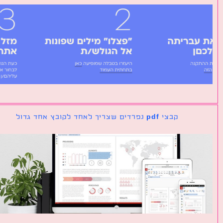
קבצי pdf נפרדים שצריך לאחד לקובץ אחד גדול