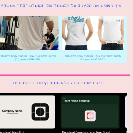
ך משנים את הכיתוב על הכפתור של ווקומרס ״בחר אפשרויות״
ריכוז אתרי בינה מלאכותית קישורים והסברים