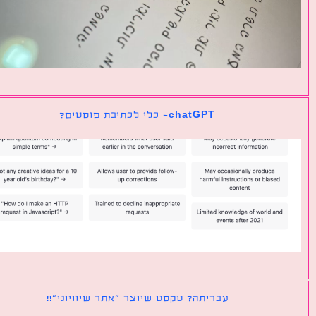
chatGPT- כלי לכתיבת פוסטים?
עבריתה? טקסט שיוצר ״אתר שיוויוני״!!