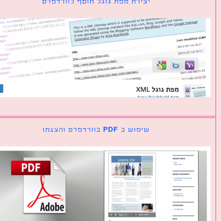
יצירת מפת גוגל תוסף לוורדפרס
שימוש ב PDF בוורדפרס והצגתו