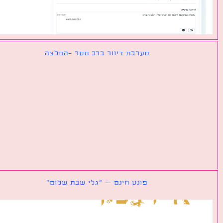
מערכת דיוור ברב מסר -המלצה
פונט חינם – ״גלי שבת שלום״