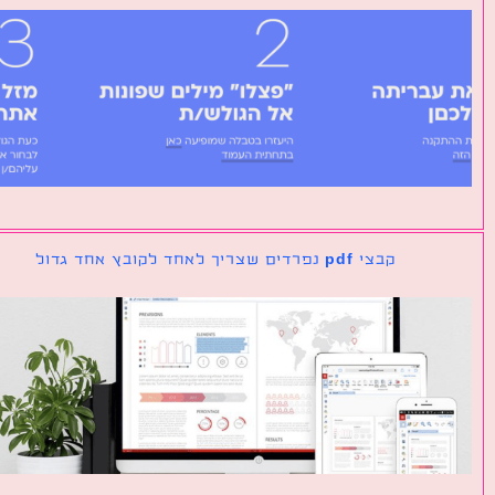
קבצי pdf נפרדים שצריך לאחד לקובץ אחד גדול