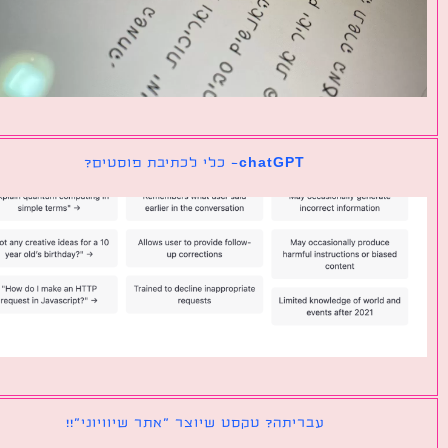
chatGPT- כלי לכתיבת פוסטים?
עבריתה? טקסט שיוצר ״אתר שיוויוני״!!