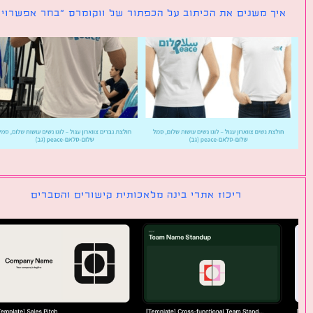
ך משנים את הכיתוב על הכפתור של ווקומרס ״בחר אפשרויות״
ריכוז אתרי בינה מלאכותית קישורים והסברים