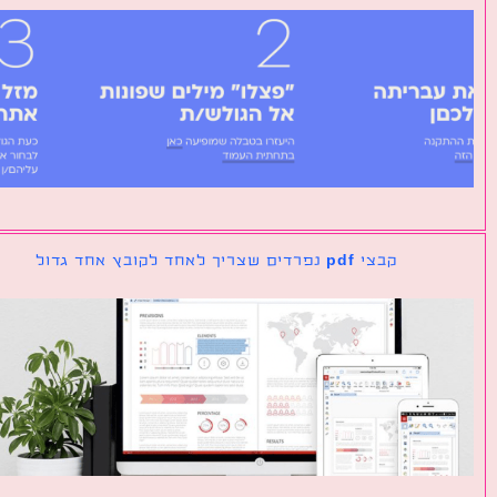
קבצי pdf נפרדים שצריך לאחד לקובץ אחד גדול