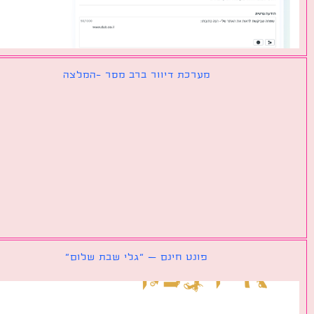
מערכת דיוור ברב מסר -המלצה
פונט חינם – ״גלי שבת שלום״