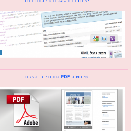
יצירת מפת גוגל תוסף לוורדפרס
שימוש ב PDF בוורדפרס והצגתו