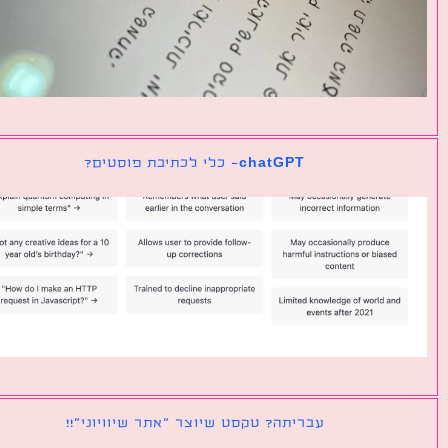
chatGPT- כלי לכתיבת פוסטים?
עבריתה? טקסט שיוצר ״אתר שיוויוני״!!