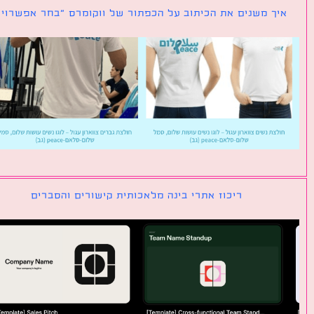
ך משנים את הכיתוב על הכפתור של ווקומרס ״בחר אפשרויות״
ריכוז אתרי בינה מלאכותית קישורים והסברים