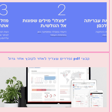
קבצי pdf נפרדים שצריך לאחד לקובץ אחד גדול