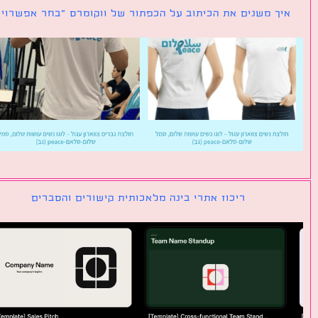
ך משנים את הכיתוב על הכפתור של ווקומרס ״בחר אפשרויות״
ריכוז אתרי בינה מלאכותית קישורים והסברים