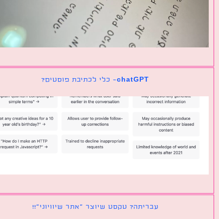
chatGPT- כלי לכתיבת פוסטים?
עבריתה? טקסט שיוצר ״אתר שיוויוני״!!