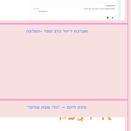
מערכת דיוור ברב מסר -המלצה
פונט חינם – ״גלי שבת שלום״