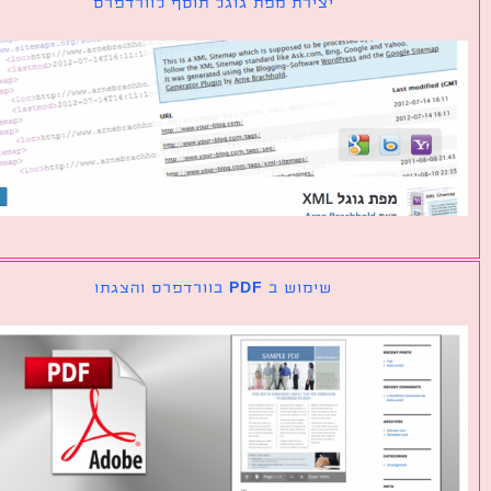
יצירת מפת גוגל תוסף לוורדפרס
שימוש ב PDF בוורדפרס והצגתו