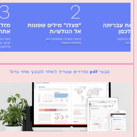
קבצי pdf נפרדים שצריך לאחד לקובץ אחד גדול