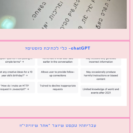
chatGPT- כלי לכתיבת פוסטים?
עבריתה? טקסט שיוצר ״אתר שיוויוני״!!