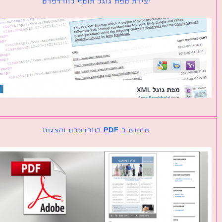
יצירת מפת גוגל תוסף לוורדפרס
שימוש ב PDF בוורדפרס והצגתו