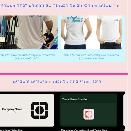
ך משנים את הכיתוב על הכפתור של ווקומרס ״בחר אפשרויות״
ריכוז אתרי בינה מלאכותית קישורים והסברים