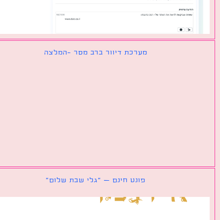
מערכת דיוור ברב מסר -המלצה
פונט חינם – ״גלי שבת שלום״