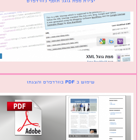
יצירת מפת גוגל תוסף לוורדפרס
שימוש ב PDF בוורדפרס והצגתו