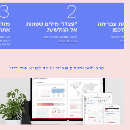
קבצי pdf נפרדים שצריך לאחד לקובץ אחד גדול