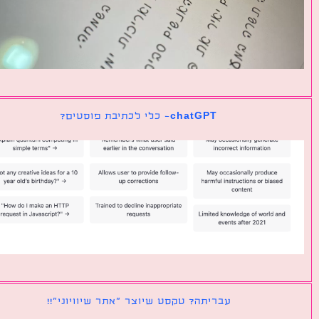
chatGPT- כלי לכתיבת פוסטים?
עבריתה? טקסט שיוצר ״אתר שיוויוני״!!