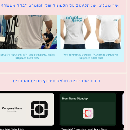
ך משנים את הכיתוב על הכפתור של ווקומרס ״בחר אפשרויות״
ריכוז אתרי בינה מלאכותית קישורים והסברים