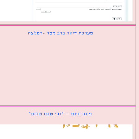
מערכת דיוור ברב מסר -המלצה
פונט חינם – ״גלי שבת שלום״