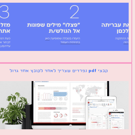
קבצי pdf נפרדים שצריך לאחד לקובץ אחד גדול