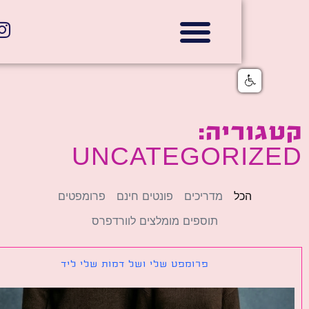
אתרי תדמית
הצהרת נגישות
גלי דוב בניית אתרי אינטרנט
חנויות דיגיטליות
וריה:
UNCATEGORIZ
הכל
מדריכים
פונטים חינם
פרומפטים
תוספים מומלצים לוורדפרס
פרומפט שלי ושל דמות שלי ליד