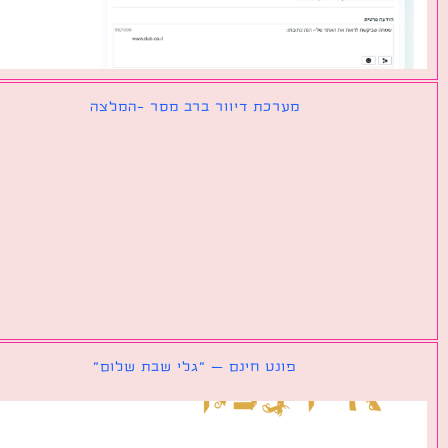
מערכת דיוור ברב מסר -המלצה
פונט חינם – ״גלי שבת שלום״