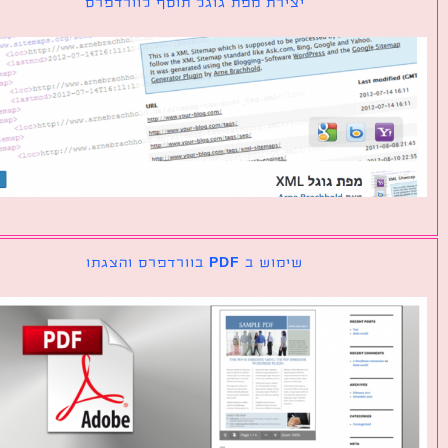
יצירת מפת גוגל תוסף לוורדפרס
שימוש ב PDF בוורדפרס והצגתו