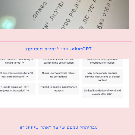
chatGPT- כלי לכתיבת פוסטים?
עבריתה? טקסט שיוצר ״אתר שיוויוני״!!