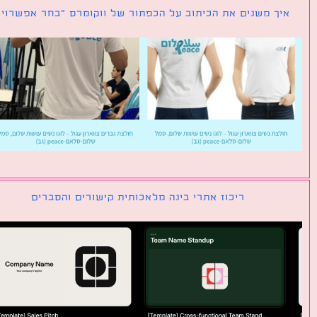
ך משנים את הכיתוב על הכפתור של ווקומרס ״בחר אפשרויות״
ריכוז אתרי בינה מלאכותית קישורים והסברים