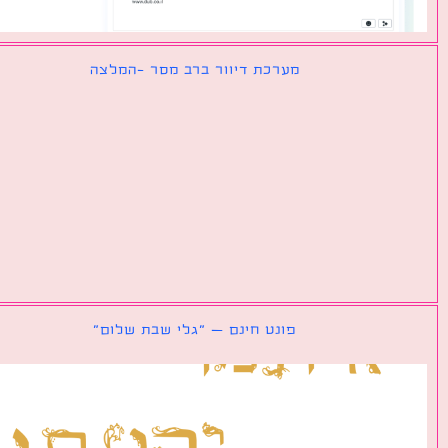
מערכת דיוור ברב מסר -המלצה
פונט חינם – ״גלי שבת שלום״