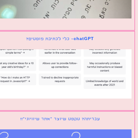
chatGPT- כלי לכתיבת פוסטים?
עבריתה? טקסט שיוצר ״אתר שיוויוני״!!