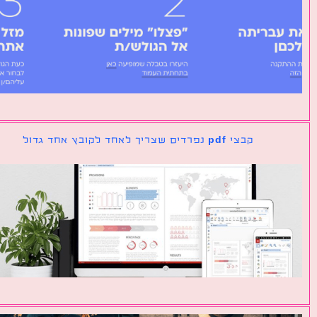
קבצי pdf נפרדים שצריך לאחד לקובץ אחד גדול