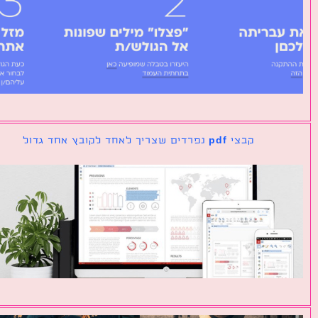
קבצי pdf נפרדים שצריך לאחד לקובץ אחד גדול