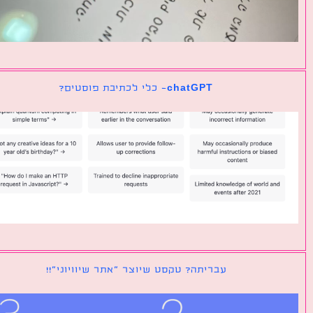
chatGPT- כלי לכתיבת פוסטים?
עבריתה? טקסט שיוצר ״אתר שיוויוני״!!