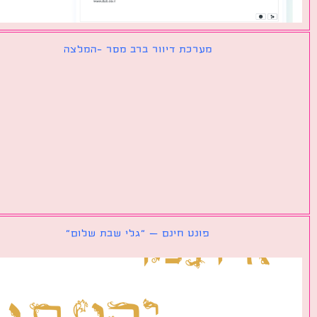
מערכת דיוור ברב מסר -המלצה
פונט חינם – ״גלי שבת שלום״