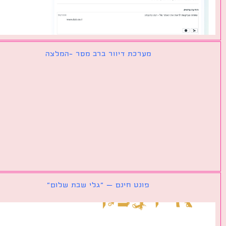
מערכת דיוור ברב מסר -המלצה
פונט חינם – ״גלי שבת שלום״