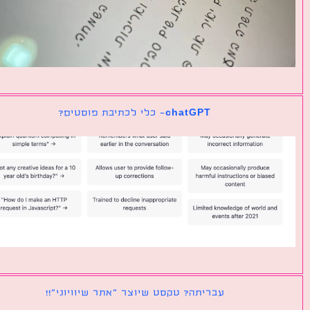
chatGPT- כלי לכתיבת פוסטים?
עבריתה? טקסט שיוצר ״אתר שיוויוני״!!