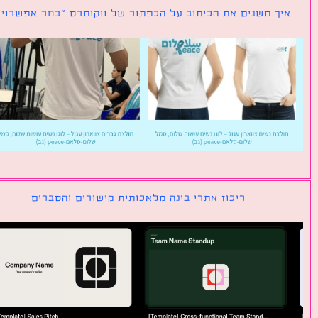
ך משנים את הכיתוב על הכפתור של ווקומרס ״בחר אפשרויות״
ריכוז אתרי בינה מלאכותית קישורים והסברים