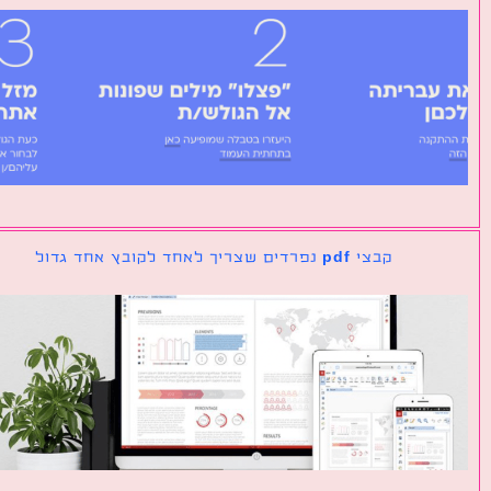
קבצי pdf נפרדים שצריך לאחד לקובץ אחד גדול