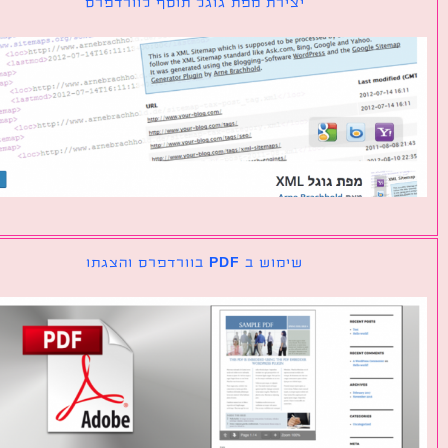
יצירת מפת גוגל תוסף לוורדפרס
שימוש ב PDF בוורדפרס והצגתו