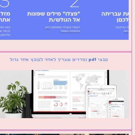
קבצי pdf נפרדים שצריך לאחד לקובץ אחד גדול