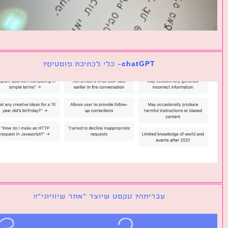
chatGPT- כלי לכתיבת פוסטים?
עבריתה? טקסט שיוצר ״אתר שיוויוני״!!