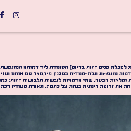
ת לקבלת פנים זהות בדיוק) העומדת ליד דמותה המונפשת
דמות מונפשת תלת-ממדית בסגנון פיקסאר עם אותם תווי פ
לות ומלאות הבעה. שתי הדמויות לובשות תלבושות זהות: כ
ה את זרועה הימנית בנחת על כתפה. תאורת סטודיו רכה 