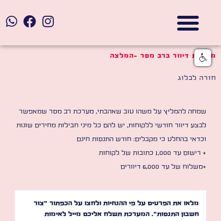
אתרי תדמית
הצהרת נגישות
גלי דוב בניית אתרי אינטרנט
חנויות דיגיטליות
מערכת דיוור ברב מסר -המלצה
חזרה לבלוג
שמחה להמליץ על משהו טוב שאהבתי, מערכת רב מסר שמאפשר
לבצע דיוור חודשי ללקוחות, יש להם כל מיני חבילות מחירים שונות
וכדאי בהחלט כי מקבלים: חודש התנסות חינם
+ רישום עד 1,000 כתובות של לקוחות
+משלוח של עד 6,000 דיוורים
מלאו את הפרטים על פי ההנחיות ולחצו על הכפתור "צור
חשבון התנסות". המערכת תשלח אליכם מייל לאימות