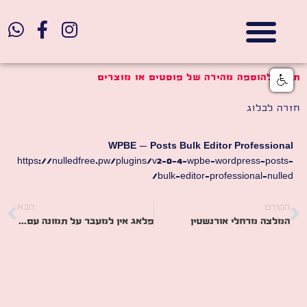
אתרי תדמית
הצהרת נגישות
גלי דוב בניית אתרי אינטרנט
חנויות דיגיטליות
תוסף להוספה מהירה של פוסטים או מוצרים
חזרה לבלוג
WPBE – Posts Bulk Editor Professional
https://nulledfree.pw/plugins/v2-0-4-wpbe-wordpress-posts-
bulk-editor-professional-nulled/
הקודם
הבא
המלצה מרחלי אורנשטין
פלאג אין למעבר על תמונה עם אפקטים באלמנטור