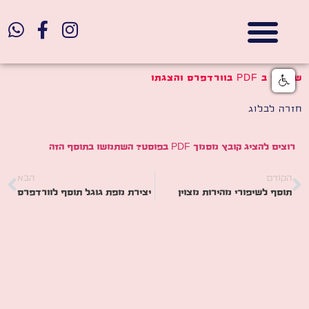
אתרי תדמית
הצהרת נגישות
גלי דוב בניית אתרי אינטרנט
חנויות דיגיטליות
שימוש ב PDF בוורדפרס והצגתו
חזרה לבלוג
רוצים להציג קובץ מסמך PDF בפוסט? השתמשו בתוסף הזה
הקודם
הבא
תוסף לשיפורי מהירות מצוין
יצירת מפת גוגל תוסף לוורדפרס